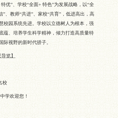
特优”、学校“全面+ 特色”为发展战略，以“全
”、教师“共进”、家校“共育”，低进高出，高
慧校园系统先进。学校以立德树人为根本，强
底蕴、培养学生科学精神，倾力打造高质量特
国际视野的新时代骄子。
景导览】
！
名校
级中学欢迎您！