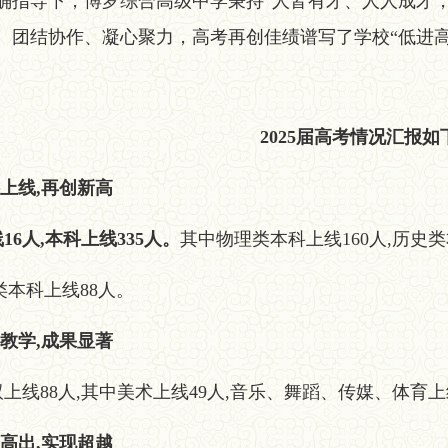
确指导下，博罗综合高级中学秉持“人皆有才、人人成才
、团结协作、凝心聚力，高考再创佳绩谱写了学校“低进高
2025届高考情况汇报如
科上线,再创新高
16人,本科上线335人。
其中物理类本科上线160人,历史
长类本科上线88人。
色教学,成果显著
上线88人,其中美术上线49人,音乐、舞蹈、传媒、体育上
进高出,实现超越