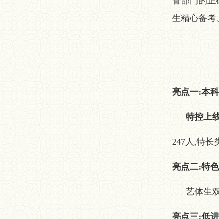
管部门的正
生精心备考
亮点一:本
特控上线
247人,特
亮点二:特
艺体生双
亮点三:低