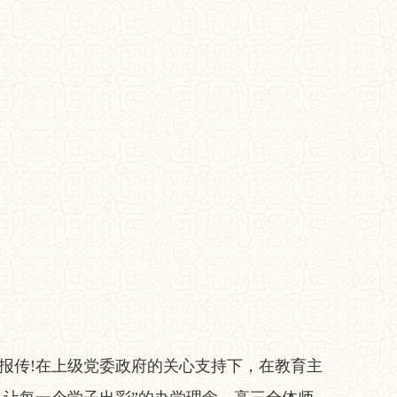
报传!在上级党委政府的关心支持下，在教育主