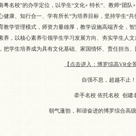
粤名校”的办学定位，以学生“文化+ 特长”、教师“团队+ 
心健康、知行合一、学有所长”为培养目标，坚持学生“共信
育教学管理模式，师资力量雄厚，教学设施高端齐全，智
素养，以核心素养引领学生学习发展方向、夯实学生人文
，把学生培养成为具有文化基础、家国情怀、责任担当、
【点击进入：博罗综高VR全
自强不息，超越不止
牵手名校 依托名校 创建
朝气蓬勃，和谐奋进的博罗综合高