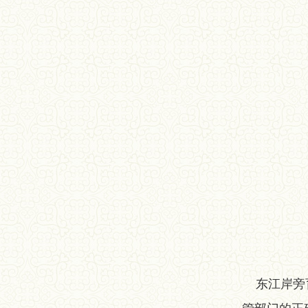
东江岸旁育