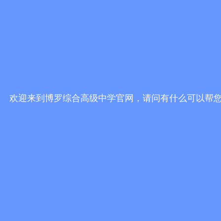
欢迎来到博罗综合高级中学官网，请问有什么可以帮