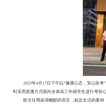
2023年4月17日下午以“健康心态，安心
时采用直播方式面向全体高三年级学生进行考前
欧主任用诙谐幽默的语言，贴近生活的案例