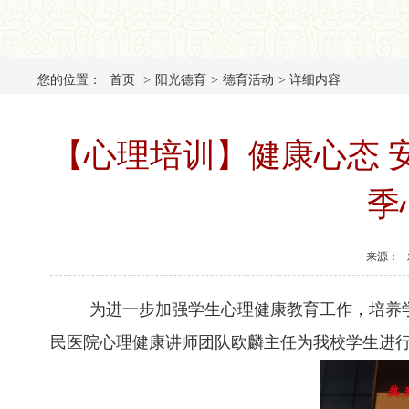
您的位置：
首页
>
阳光德育
>
德育活动
>
详细内容
【心理培训】健康心态 
季
来源：
为进一步加强学生心理健康教育工作，培养
民医院心理健康讲师团队欧麟主任为我校学生进